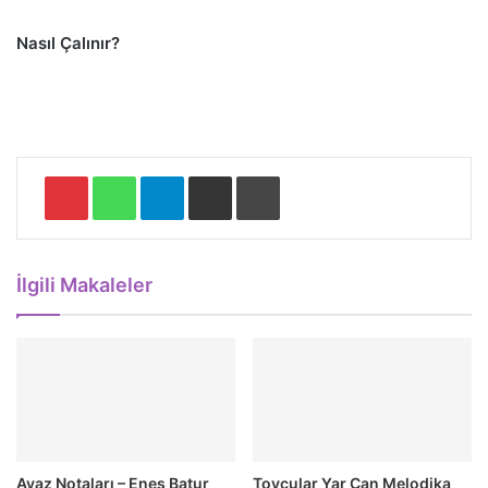
Nasıl Çalınır?
Pinterest
WhatsApp
Telegram
E-Posta ile paylaş
Yazdır
İlgili Makaleler
Ayaz Notaları – Enes Batur
Toycular Yar Can Melodika