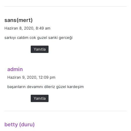
:
d
sans(mert)
e
Haziran 8, 2020, 8:49 am
d
sarkıyı caldım cok guzel sanki gerceği
i
k
Yanıtla
i
:
d
admin
e
Haziran 9, 2020, 12:09 pm
d
başarıların devamını dileriz güzel kardeşim
i
k
Yanıtla
i
:
d
betty (duru)
e