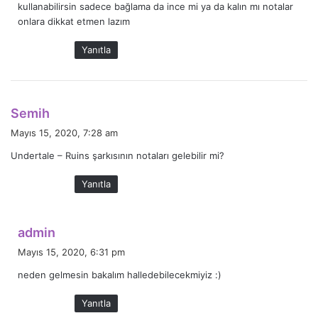
kullanabilirsin sadece bağlama da ince mi ya da kalın mı notalar
k
onlara dikkat etmen lazım
i
:
Yanıtla
d
Semih
e
Mayıs 15, 2020, 7:28 am
d
Undertale – Ruins şarkısının notaları gelebilir mi?
i
k
Yanıtla
i
:
d
admin
e
Mayıs 15, 2020, 6:31 pm
d
neden gelmesin bakalım halledebilecekmiyiz :)
i
k
Yanıtla
i