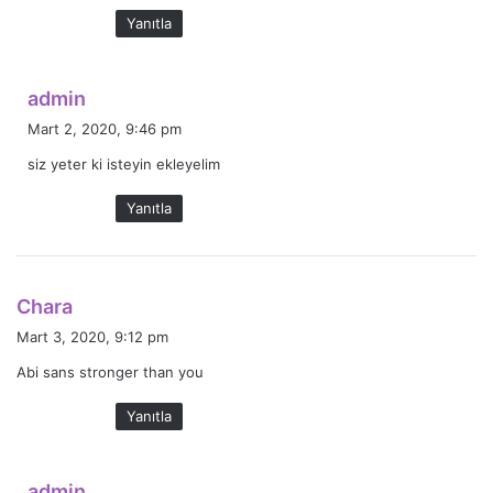
k
Yanıtla
i
:
d
admin
e
Mart 2, 2020, 9:46 pm
d
siz yeter ki isteyin ekleyelim
i
k
Yanıtla
i
:
d
Chara
e
Mart 3, 2020, 9:12 pm
d
Abi sans stronger than you
i
k
Yanıtla
i
:
d
admin