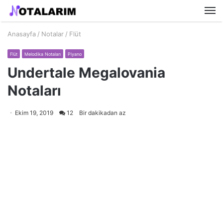
M
Anasayfa
/
Notalar
/
Flüt
Flüt
Melodika Notaları
Piyano
Undertale Megalovania
Notaları
Ekim 19, 2019
12
Bir dakikadan az