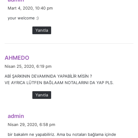
e
Mart 4, 2020, 10:40 pm
d
your welcome :)
i
k
Yanıtla
i
:
d
AHMEDO
e
Nisan 25, 2020, 6:19 pm
d
ABİ ŞARKININ DEVAMINIDA YAPABİLİR MİSİN ?
i
VE AYRICA LÜTFEN BAĞLAAM NOTALARINI DA YAP PLS.
k
i
Yanıtla
:
d
admin
e
Nisan 29, 2020, 6:58 pm
d
bir bakalım ne yapabiliriz. Ama bu notaları bağlama içinde
i