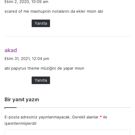
Ekim 2, 2020, 10:09 am
d
scared of me mashupnin notalarını da ekler misin abi
i
k
Yanıtla
i
:
d
akad
e
Ekim 31, 2021, 12:04 pm
d
abi papyrus theme müziğini de yapar mısın
i
k
Yanıtla
i
:
Bir yanıt yazın
E-posta adresiniz yayınlanmayacak.
Gerekli alanlar
*
ile
işaretlenmişlerdir