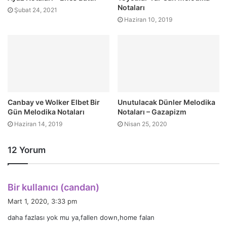
Notaları
Şubat 24, 2021
Haziran 10, 2019
Canbay ve Wolker Elbet Bir
Unutulacak Dünler Melodika
Gün Melodika Notaları
Notaları – Gazapizm
Haziran 14, 2019
Nisan 25, 2020
12 Yorum
d
Bir kullanıcı (candan)
e
Mart 1, 2020, 3:33 pm
d
daha fazlası yok mu ya,fallen down,home falan
i