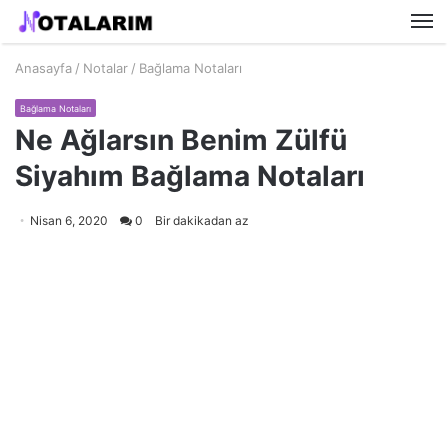
M
Anasayfa
/
Notalar
/
Bağlama Notaları
Bağlama Notaları
Ne Ağlarsın Benim Zülfü
Siyahım Bağlama Notaları
Nisan 6, 2020
0
Bir dakikadan az