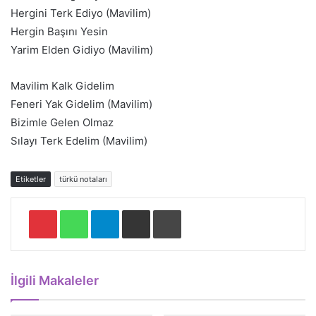
Hergini Terk Ediyo (Mavilim)
Hergin Başını Yesin
Yarim Elden Gidiyo (Mavilim)
Mavilim Kalk Gidelim
Feneri Yak Gidelim (Mavilim)
Bizimle Gelen Olmaz
Sılayı Terk Edelim (Mavilim)
Etiketler
türkü notaları
Pinterest
WhatsApp
Telegram
E-Posta ile paylaş
Yazdır
İlgili Makaleler