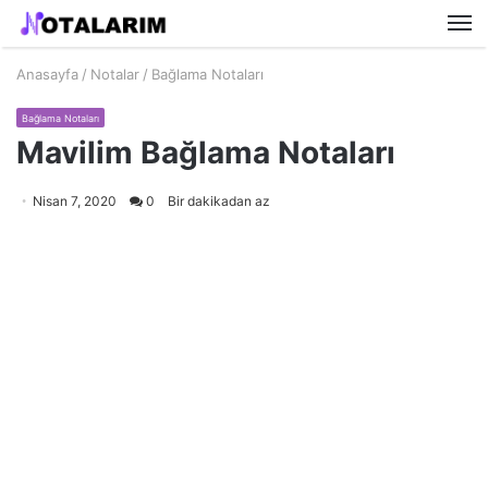
M
Anasayfa
/
Notalar
/
Bağlama Notaları
Bağlama Notaları
Mavilim Bağlama Notaları
Nisan 7, 2020
0
Bir dakikadan az