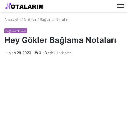
M
Anasayfa
/
Notalar
/
Bağlama Notaları
Bağlama Notaları
Hey Gökler Bağlama Notaları
Mart 28, 2020
0
Bir dakikadan az