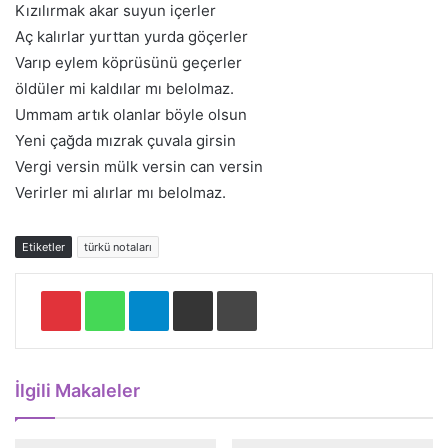
Kızılırmak akar suyun içerler
Aç kalırlar yurttan yurda göçerler
Varıp eylem köprüsünü geçerler
öldüler mi kaldılar mı belolmaz.
Ummam artık olanlar böyle olsun
Yeni çağda mızrak çuvala girsin
Vergi versin mülk versin can versin
Verirler mi alırlar mı belolmaz.
Etiketler
türkü notaları
Pinterest
WhatsApp
Telegram
E-Posta ile paylaş
Yazdır
İlgili Makaleler