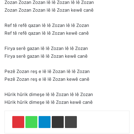
Zozan Zozan Zozan lê lê Zozan lê lê Zozan
Zozan Zozan Zozan lê lê Zozan kewê canê
Ref tê refê qazan lê lê Zozan lê lê Zozan
Ref tê refê qazan lê lê Zozan kewê canê
Firya serê gazan lê lê Zozan lê lê Zozan
Firya serê gazan lê lê Zozan kewê canê
Pezê Zozan reş e lê lê Zozan lê lê Zozan
Pezê Zozan reş e lê lê Zozan kewê canê
Hûrik hûrik dimeşe lê lê Zozan lê lê Zozan
Hûrik hûrik dimeşe lê lê Zozan kewê canê
Pinterest
WhatsApp
Telegram
E-Posta ile paylaş
Yazdır