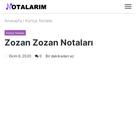
M
Anasayfa
/
Kürtçe Notalar
Kürtçe Notalar
Zozan Zozan Notaları
Ekim 6, 2020
0
Bir dakikadan az