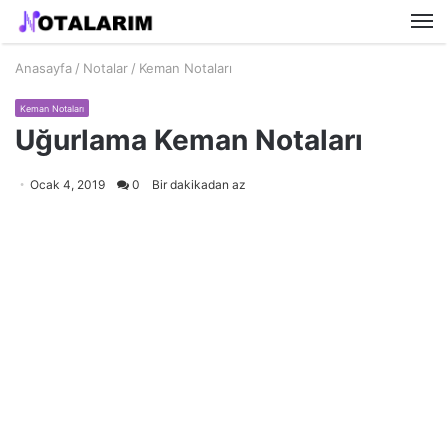
M
Anasayfa
/
Notalar
/
Keman Notaları
Keman Notaları
Uğurlama Keman Notaları
Ocak 4, 2019
0
Bir dakikadan az