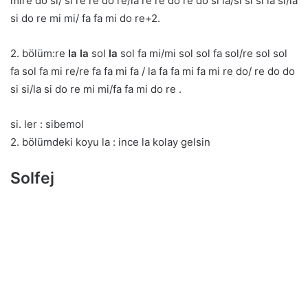
mire do si/ si re re do re/la re re do re do si la/si si si la si/la
si do re mi mi/ fa fa mi do re+2.
2. bölüm:re
la la
sol
la
sol fa mi/mi sol sol fa sol/re sol sol
fa sol fa mi re/re fa fa mi fa / la fa fa mi fa mi re do/ re do do
si si/la si do re mi mi/fa fa mi do re .
si. ler : sibemol
2. bölümdeki koyu la : ince la kolay gelsin
Solfej