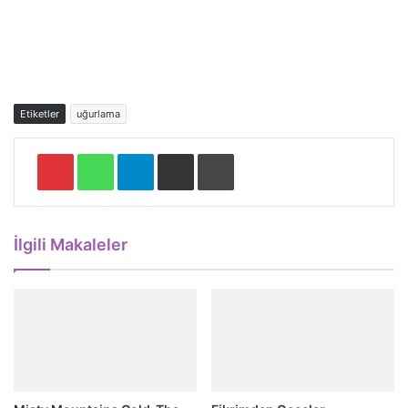
Etiketler
uğurlama
Pinterest
WhatsApp
Telegram
E-Posta ile paylaş
Yazdır
İlgili Makaleler