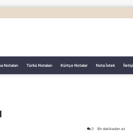
a Notaları
Türkü Notaları
Kürtçe Notalar
Nota İstek
İleti
ı
0
Bir dakikadan az