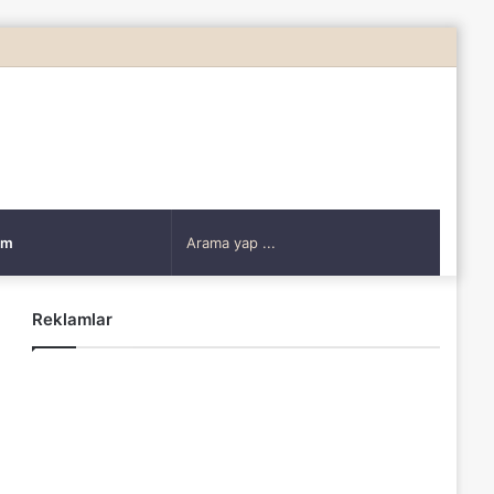
Rastgele
Makale
Arama
şim
yap
Reklamlar
...