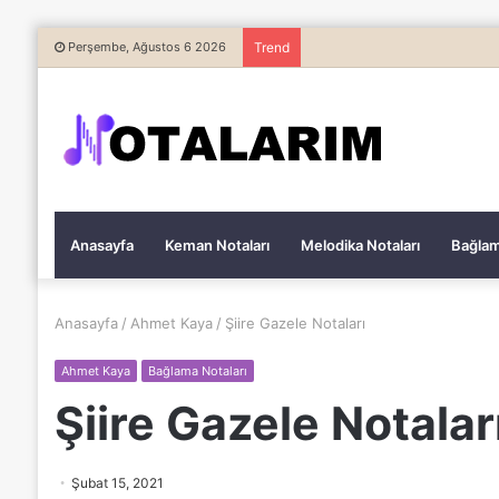
Perşembe, Ağustos 6 2026
Trend
Anasayfa
Keman Notaları
Melodika Notaları
Bağlam
Anasayfa
/
Ahmet Kaya
/
Şiire Gazele Notaları
Ahmet Kaya
Bağlama Notaları
Şiire Gazele Notalar
Şubat 15, 2021