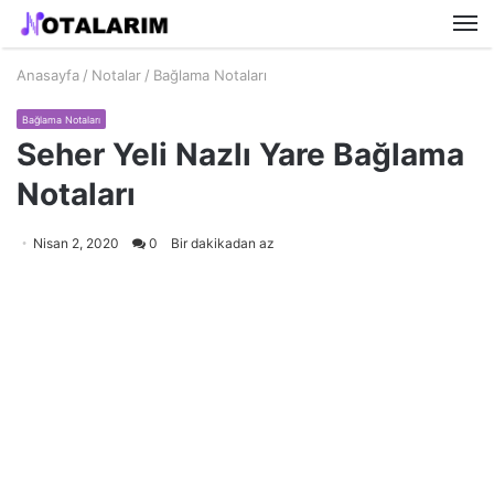
M
Anasayfa
/
Notalar
/
Bağlama Notaları
Bağlama Notaları
Seher Yeli Nazlı Yare Bağlama
Notaları
Nisan 2, 2020
0
Bir dakikadan az