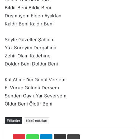
Bildir Beni Bildir Beni
Düşmüşem Elden Ayaktan
Kaldır Beni Kaldır Beni
Söyle Güzeller Şahına
Yüz Süreyim Dergahına
Zehir Olam Kadehine
Doldur Beni Doldur Beni
Kul Ahmet’im Gönül Versem
El Vurup Gülünü Dersem
Senden Gayrı Yar Seversem
Öldür Beni Öldür Beni
Etiketler
türkü notaları
Pinterest
WhatsApp
Telegram
E-Posta ile paylaş
Yazdır