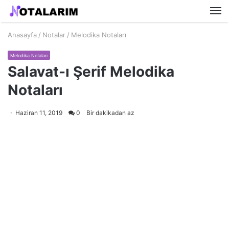
M
Anasayfa
/
Notalar
/
Melodika Notaları
Melodika Notaları
Salavat-ı Şerif Melodika
Notaları
Haziran 11, 2019
0
Bir dakikadan az