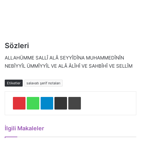
Sözleri
ALLAHÜMME SALLÎ ALÂ SEYYÎDÎNA MUHAMMEDÎNÎN
NEBÎYYÎL ÜMMÎYYÎL VE ALÂ ÂLÎHÎ VE SAHBÎHÎ VE SELLÎM
Etiketler
salavatı şerif notaları
Pinterest
WhatsApp
Telegram
E-Posta ile paylaş
Yazdır
İlgili Makaleler