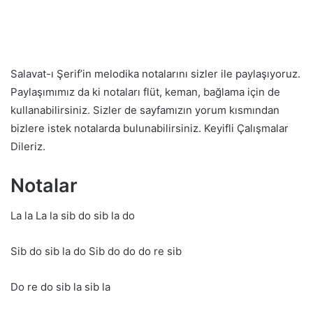
Salavat-ı Şerif’in melodika notalarını sizler ile paylaşıyoruz.
Paylaşımımız da ki notaları flüt, keman, bağlama için de
kullanabilirsiniz. Sizler de sayfamızın yorum kısmından
bizlere istek notalarda bulunabilirsiniz. Keyifli Çalışmalar
Dileriz.
Notalar
La la La la sib do sib la do
Sib do sib la do Sib do do do re sib
Do re do sib la sib la