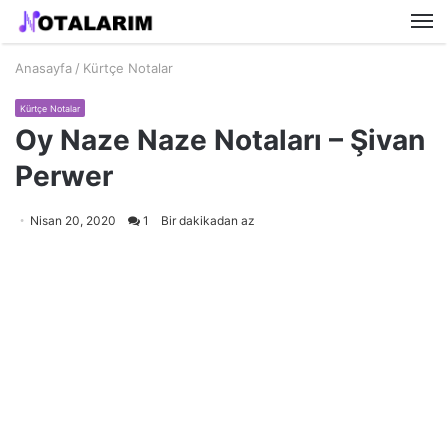
M
Anasayfa
/
Kürtçe Notalar
Kürtçe Notalar
Oy Naze Naze Notaları – Şivan
Perwer
Nisan 20, 2020
1
Bir dakikadan az