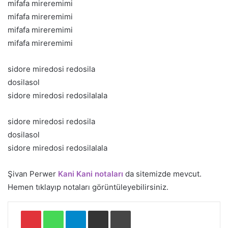
mifafa mireremimi
mifafa mireremimi
mifafa mireremimi
mifafa mireremimi
sidore miredosi redosila
dosilasol
sidore miredosi redosilalala
sidore miredosi redosila
dosilasol
sidore miredosi redosilalala
Şivan Perwer
Kani Kani notaları
da sitemizde mevcut.
Hemen tıklayıp notaları görüntüleyebilirsiniz.
Pinterest
WhatsApp
Telegram
E-Posta ile paylaş
Yazdır