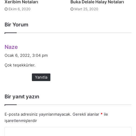
Xeribim Notaları
Buka Delale Halay Notaları
Ekim 6, 2020
Mart 25, 2020
Bir Yorum
d
Naze
e
Ocak 6, 2022, 3:04 pm
d
Çok teşekkürler.
i
k
Yanıtla
i
:
Bir yanıt yazın
E-posta adresiniz yayınlanmayacak.
Gerekli alanlar
*
ile
işaretlenmişlerdir