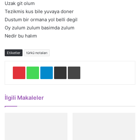
Uzak git olum
Tezikmis kus bile yuvaya doner
Dustum bir ormana yol belli degil
Oy zulum zulum basimda zulum
Nedir bu halım
Etiketler
türkü notaları
Pinterest
WhatsApp
Telegram
E-Posta ile paylaş
Yazdır
İlgili Makaleler