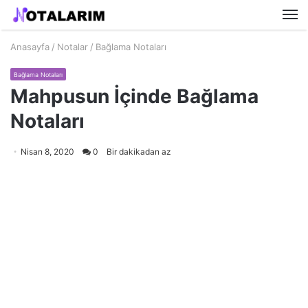
M
Anasayfa
/
Notalar
/
Bağlama Notaları
Bağlama Notaları
Mahpusun İçinde Bağlama
Notaları
Nisan 8, 2020
0
Bir dakikadan az