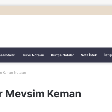
a Notaları
Türkü Notaları
Kürtçe Notalar
Nota İstek
İleti
im Keman Notaları
Bir Mevsim Keman