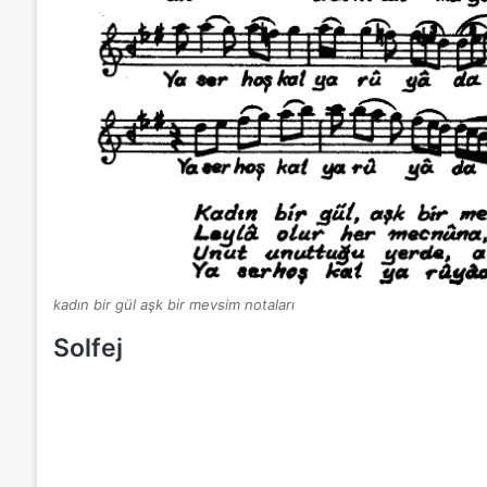
kadın bir gül aşk bir mevsim notaları
Solfej