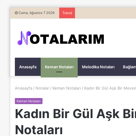
Cuma, Ağustos 7 2026
Trend
Anasayfa
Keman Notaları
Melodika Notaları
Bağlam
Anasayfa
/
Notalar
/
Keman Notaları
/
Kadın Bir Gül Aşk Bir Mevs
Keman Notaları
Kadın Bir Gül Aşk 
Notaları