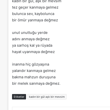
kadın bir gül, aşk bir mevsim
tez geçer kanmaya gelmez
bulunca sev, kaybolunca
bir ömür yanmaya değmez
unut unuttuğu yerde
adını anmaya değmez
ya sarhoş kal ya rüyada
hayat uyanmaya değmez
inanma hiç gözyaşına
yalandır kanmaya gelmez
bakma mahzun duruşuna
bir melek sanmaya değmez.
Etiketler
kadın bir gül aşk bir mevsim