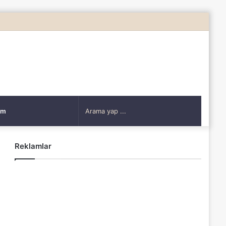
Rastgele
Makale
Arama
şim
yap
Reklamlar
...