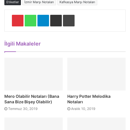
Etiketler
İzmir Marşı Notaları
Kafkasya Marşı Notaları
Pinterest
WhatsApp
Telegram
E-Posta ile paylaş
Yazdır
İlgili Makaleler
Mero Olabilir Notaları (Bana
Harry Potter Melodika
Sana Bize Bişey Olabilir)
Notaları
Temmuz 30, 2019
Aralık 10, 2019