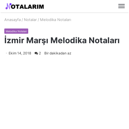
M
Anasayfa
/
Notalar
/
Melodika Notaları
Melodika Notaları
İzmir Marşı Melodika Notaları
Ekim 14, 2018
2
Bir dakikadan az