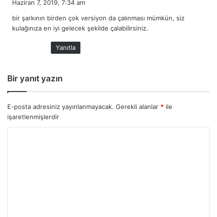
Haziran 7, 2019, 7:34 am
d
bir şarkının birden çok versiyon da çalınması mümkün, siz
i
kulağınıza en iyi gelecek şekilde çalabilirsiniz.
k
i
Yanıtla
:
Bir yanıt yazın
E-posta adresiniz yayınlanmayacak.
Gerekli alanlar
*
ile
işaretlenmişlerdir