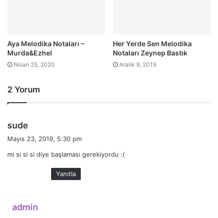
Aya Melodika Notaları –
Her Yerde Sen Melodika
Murda&Ezhel
Notaları Zeynep Bastık
Nisan 25, 2020
Aralık 9, 2019
2 Yorum
d
sude
e
Mayıs 23, 2019, 5:30 pm
d
mi si si si diye başlaması gerekiyordu :(
i
k
Yanıtla
i
:
d
admin
e