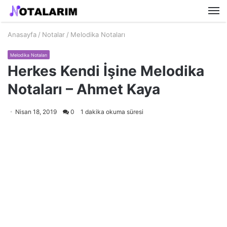
M
Anasayfa
/
Notalar
/
Melodika Notaları
Melodika Notaları
Herkes Kendi İşine Melodika
Notaları – Ahmet Kaya
Nisan 18, 2019
0
1 dakika okuma süresi