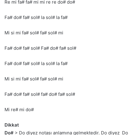
Re mi fa# fa# mi mi re re do# do#
Fa# do# fa# sol# la sol# la fa#
Mi si mi fa# sol# fa# sol# mi
Fa# do# fa# sol# Fa# do# fa# sol#
Fa# do# fa# sol# la sol# la fa#
Mi si mi fa# sol# fa# sol# mi
Fa# do# fa# sol# fa# do# fa# sol#
Mi re# mi do#
Dikkat
Do#
> Do diyez notası anlamına gelmektedir. Do diyez Do