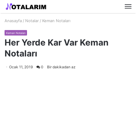
M
Anasayfa
/
Notalar
/
Keman Notaları
Keman Notaları
Her Yerde Kar Var Keman
Notaları
Ocak 11, 2019
0
Bir dakikadan az