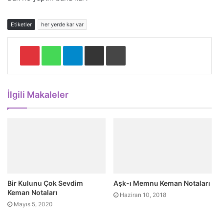
Etiketler
her yerde kar var
Pinterest
WhatsApp
Telegram
E-Posta ile paylaş
Yazdır
İlgili Makaleler
Bir Kulunu Çok Sevdim
Aşk-ı Memnu Keman Notaları
Keman Notaları
Haziran 10, 2018
Mayıs 5, 2020