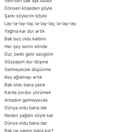
Gelirsen bak aşk budur
Dönsen köşeden şöyle
Şarkı söylerim böyle
Lay-la-lay-lay, la-lay-lay, la-lay-lay
Yağma kar dur artık
Bak buz oldu kalbim
Her şey senin elinde
Dur, belki gelir sevgilim
Gözyaşım dur düşme
Gelmeyecek düşünme
Kes ağlamayı artık
Bak oldu bana yazık
Karda zordur yürümek
Anladım gelmeyecek
Dünya oldu bana dar
Neden yağdın söyle kar
Dünya oldu bana dar
Bak ne yaptın bana kar?