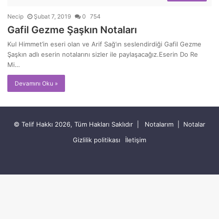
Necip
Şubat 7, 2019
0
754
Gafil Gezme Şaşkın Notaları
Kul Himmet’in eseri olan ve Arif Sağ’ın seslendirdiği Gafil Gezme
Şaşkın adlı eserin notalarını sizler ile paylaşacağız.Eserin Do Re
Mi…
Devamını Oku »
© Telif Hakkı 2026, Tüm Hakları Saklıdır |
Notalarım
|
Notalar
Gizlilik politikası
İletişim
RSS