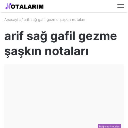
M
Anasayfa
/
arif sağ gafil gezme şaşkın notaları
arif sağ gafil gezme
şaşkın notaları
Bağlama Notaları