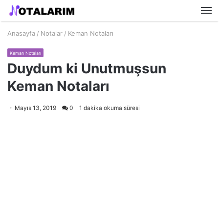
M
Anasayfa
/
Notalar
/
Keman Notaları
Keman Notaları
Duydum ki Unutmuşsun
Keman Notaları
Mayıs 13, 2019
0
1 dakika okuma süresi