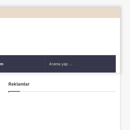
Rastgele
Makale
Arama
şim
yap
Reklamlar
...