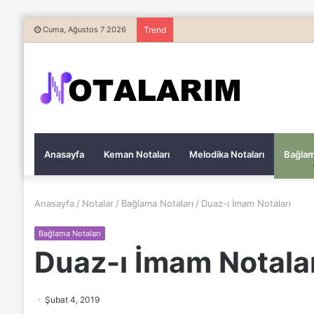
Cuma, Ağustos 7 2026
Trend
Anasayfa
Keman Notaları
Melodika Notaları
Bağlam
Anasayfa
/
Notalar
/
Bağlama Notaları
/
Duaz-ı İmam Notaları
Bağlama Notaları
Duaz-ı İmam Notala
Şubat 4, 2019