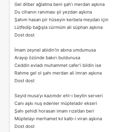
Gel dilber ağlatma beni şah’ı merdan aşkına
Du cihanın ranıması şii yezdan aşkına
Şahım hasan pir hüseyin kerbela meydan için
Lütfedip bağışla cürmüm ali süphan aşkına
Dost dost
İmam zeynel abidin’in abına umdumusa
Arayıp özünde bakırı buldunusa
Ceddin evladı muhammet cafer’i bildin ise
Rahme gel ol şahı merdan ali imran aşkına
Dost dost
Seyid musa’yı kazımdır ehl-i beytin serveri
Canı aşkı nuş edenler müpteladır ekseri
Şahı şehidi horasan imam rıza’dan beri
Müptelayı merhamet kıl kalb-i viran aşkına
Dost dost