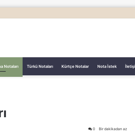
a Notaları
Türkü Notaları
Kürtçe Notalar
Nota İstek
İleti
rı
0
Bir dakikadan az