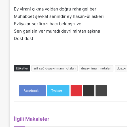
Ey virani çıkma yoldan doğru raha gel beri
Muhabbet şevkat senindir ey hasan-ül askeri
Evliyalar serfirazı hacı bektaş-ı veli
Sen ganisin ver muradı devri mihtan aşkına
Dost dost
Etiketler
arif sağ duaz-ı imam notaları
duaz-ı imam notaları
duaz-ı
Pinterest
E-Posta ile paylaş
Yazdır
Facebook
Twitter
İlgili Makaleler