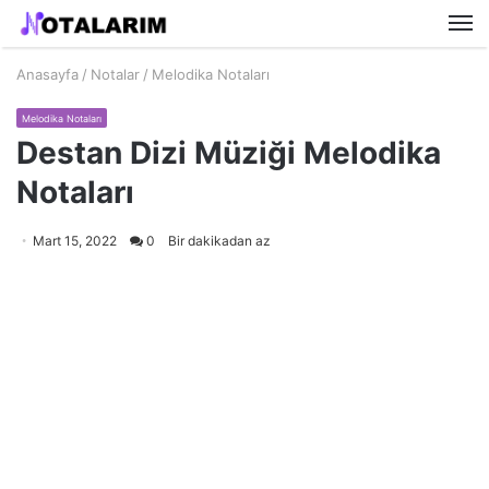
M
Anasayfa
/
Notalar
/
Melodika Notaları
Melodika Notaları
Destan Dizi Müziği Melodika
Notaları
Mart 15, 2022
0
Bir dakikadan az