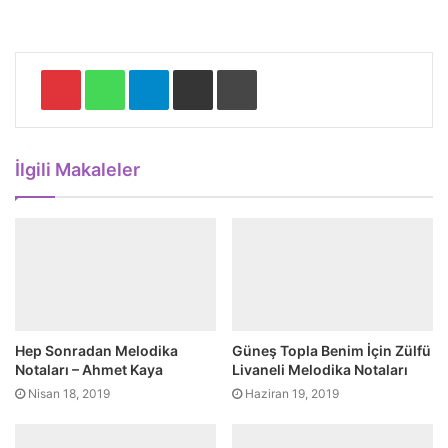
Pinterest
WhatsApp
Telegram
E-Posta ile paylaş
Yazdır
İlgili Makaleler
Hep Sonradan Melodika
Güneş Topla Benim İçin Zülfü
Notaları – Ahmet Kaya
Livaneli Melodika Notaları
Nisan 18, 2019
Haziran 19, 2019