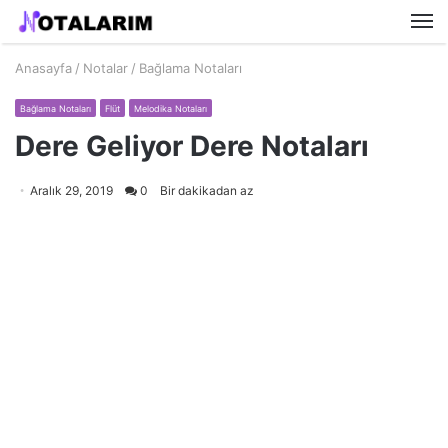
M
Anasayfa
/
Notalar
/
Bağlama Notaları
Bağlama Notaları
Flüt
Melodika Notaları
Dere Geliyor Dere Notaları
Aralık 29, 2019
0
Bir dakikadan az