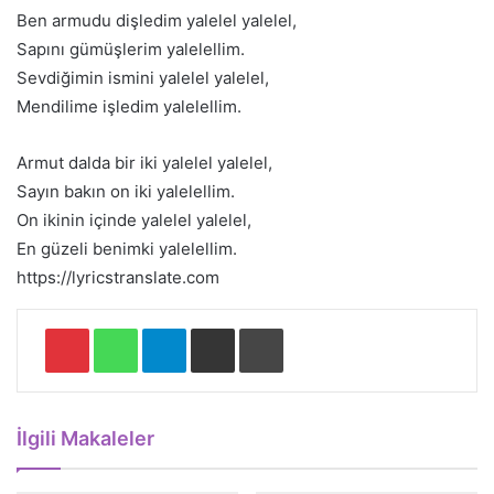
Ben armudu dişledim yalelel yalelel,
Sapını gümüşlerim yalelellim.
Sevdiğimin ismini yalelel yalelel,
Mendilime işledim yalelellim.
Armut dalda bir iki yalelel yalelel,
Sayın bakın on iki yalelellim.
On ikinin içinde yalelel yalelel,
En güzeli benimki yalelellim.
https://lyricstranslate.com
Pinterest
WhatsApp
Telegram
E-Posta ile paylaş
Yazdır
İlgili Makaleler