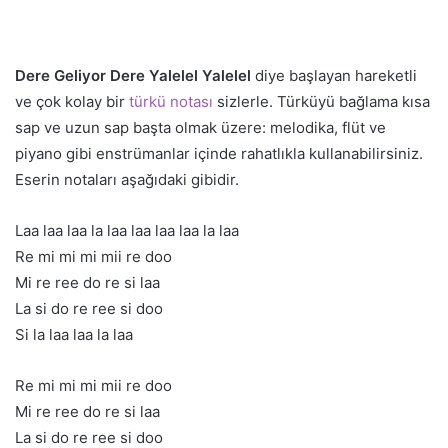
Dere Geliyor Dere Yalelel Yalelel
diye başlayan hareketli
ve çok kolay bir
türkü notası
sizlerle. Türküyü bağlama kısa
sap ve uzun sap başta olmak üzere: melodika, flüt ve
piyano gibi enstrümanlar içinde rahatlıkla kullanabilirsiniz.
Eserin notaları aşağıdaki gibidir.
Laa laa laa la laa laa laa laa la laa
Re mi mi mi mii re doo
Mi re ree do re si laa
La si do re ree si doo
Si la laa laa la laa
Re mi mi mi mii re doo
Mi re ree do re si laa
La si do re ree si doo