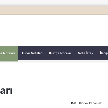
a Notaları
Türkü Notaları
Kürtçe Notalar
Nota İstek
İleti
arı
0
Bir dakikadan az