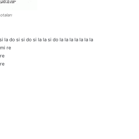
otaları
a do si si do si la la si do la la la la la la la
 mi re
 re
 re