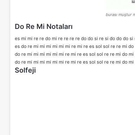
burası muştur n
Do Re Mi Notaları
es mi mi re re do mi re re re re do do si re si do do do si si l
es do re mi mi mi mi mi mi re mi re es sol sol re re mi do
do re mi mi mi mi mi mi re mi re es sol sol re re mi do mi
do re mi mi mi mi mi mi re mi re es sol sol re re mi do mi
Solfeji