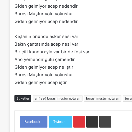
Giden gelmiyor acep nedendir
Burası Muştur yolu yokuştur
Giden gelmiyor acep nedendir
Kışlanın önünde asker sesi var
Bakın çantasında acep nesi var
Bir çift kundurayla var bir de fesi var
Ano yemendir gülü çemendir
Giden gelmiyor acep ne iştir
Burası Muştur yolu yokuştur
Giden gelmiyor acep iştir
Etiketler
arif sağ burası muştur notaları
burası muştur notaları
bura
Pinterest
E-Posta ile paylaş
Yazdır
Facebook
Twitter