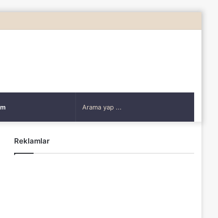
Rastgele
Makale
Arama
şim
yap
Reklamlar
...