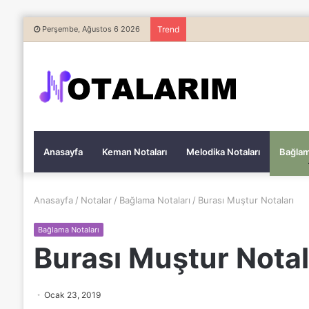
Perşembe, Ağustos 6 2026
Trend
Anasayfa
Keman Notaları
Melodika Notaları
Bağlam
Anasayfa
/
Notalar
/
Bağlama Notaları
/
Burası Muştur Notaları
Bağlama Notaları
Burası Muştur Notal
Ocak 23, 2019