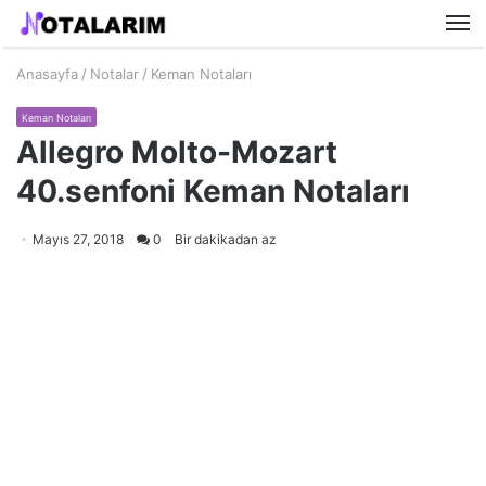
M
Anasayfa
/
Notalar
/
Keman Notaları
Keman Notaları
Allegro Molto-Mozart
40.senfoni Keman Notaları
Mayıs 27, 2018
0
Bir dakikadan az