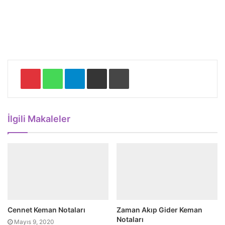
Pinterest
WhatsApp
Telegram
E-Posta ile paylaş
Yazdır
İlgili Makaleler
Cennet Keman Notaları
Zaman Akıp Gider Keman
Notaları
Mayıs 9, 2020