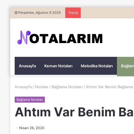
Perşembe, Ağustos 6 2026
Trend
Anasayfa
Keman Notaları
Melodika Notaları
Bağlam
Anasayfa
/
Notalar
/
Bağlama Notaları
/
Ahtım Var Benim Bağlama 
Bağlama Notaları
Ahtım Var Benim Ba
Nisan 26, 2020