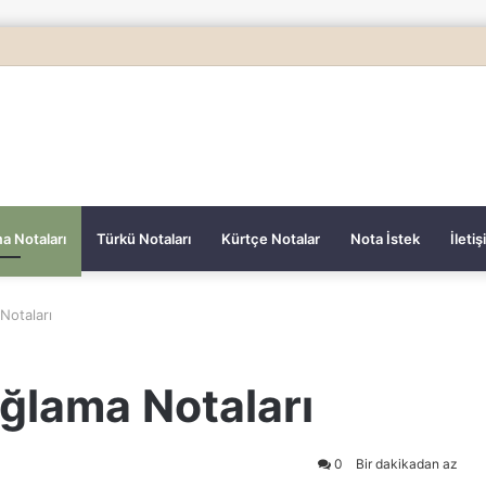
a Notaları
Türkü Notaları
Kürtçe Notalar
Nota İstek
İleti
Notaları
ğlama Notaları
0
Bir dakikadan az