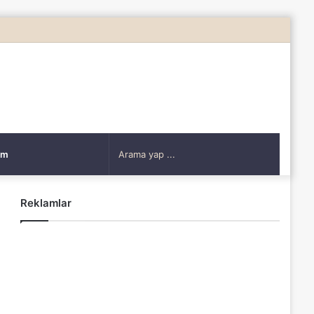
Rastgele
Makale
Arama
şim
yap
Reklamlar
...