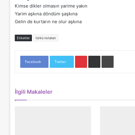
Kimse dikler olmasın yarime yakın
Yarim aşkına döndüm şaşkına
Gelin de kurtarın ne olur aşkına
Etiketler
türkü notaları
Pinterest
E-Posta ile paylaş
Yazdır
Facebook
Twitter
İlgili Makaleler